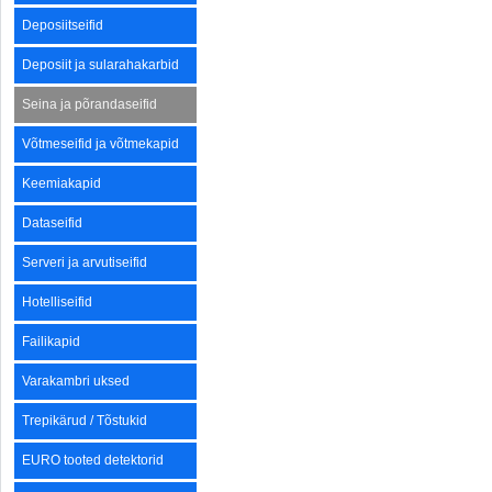
Deposiitseifid
Deposiit ja sularahakarbid
Seina ja põrandaseifid
Võtmeseifid ja võtmekapid
Keemiakapid
Dataseifid
Serveri ja arvutiseifid
Hotelliseifid
Failikapid
Varakambri uksed
Trepikärud / Tõstukid
EURO tooted detektorid