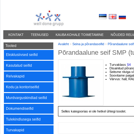
Keel
KONTAKT
TEENUSED
KAUBA KOHALE TOIMETAMINE
NÕUDED RELV
Avaleht
»
Seina ja põrandaseifid
»
Põrandaalune seif
Tooted
Põrandaalune seif SMP (t
Eksklusiivsed seifid
Turvaklass
S4
Kasutatud seifid
Disainitud põran
Seitsme riiviga v
Soovitame paigal
Relvakapid
Värvus: hall, RA
Kodu ja kontoriseifid
Murdvarguskindlad seifid
Dokumendiseifid
Selles kategoorias ei ole hetkel ühtegi toodet.
Tulekindlusega seifid
Turvakapid