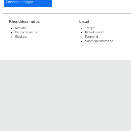
Paberipurustajad
Klienditeenindus
Lisad
Kontakt
Tootjad
Kauba tagastus
Kinkekaardid
Sisukaart
Partnerid
Sooduspakkumised