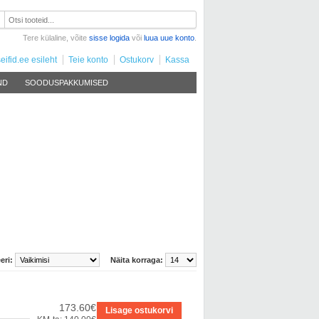
Tere külaline, võite
sisse logida
või
luua uue konto
.
eifid.ee esileht
Teie konto
Ostukorv
Kassa
ND
SOODUSPAKKUMISED
eri:
Näita korraga:
173.60€