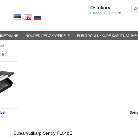
Ostukorv
Keel
0 toode(t) - 0.00€
s
IMETAMINE
NÕUDED RELVAKAPPIDELE
ELEKTRONLUKKUDE KASUTUSJUHE
bid
bid
abel
Sorte
Sülearvutikarp Sentry PL048E