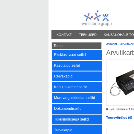
KONTAKT
TEENUSED
KAUBA KOHALE TO
Avaleht
»
Arvutikar
Tooted
Arvutikar
Eksklusiivsed seifid
Kasutatud seifid
Relvakapid
Kodu ja kontoriseifid
Murdvarguskindlad seifid
Dokumendiseifid
Kuva:
Nimekiri
/
T
Tootevõrdlus (0)
Tulekindlusega seifid
Turvakapid