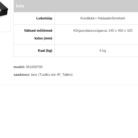
Info
Lukutüüp
Koodilukk+ Hädaabivõtmelukk
Välised mõõtmed
Kõrgusxlaiusxsügavus 145 x 450 x 325
kxlxs (mm)
Kaal (kg)
5 kg
mudel:
061009700
saadavus:
laos (Tuuliku tee 4F, Tallinn)