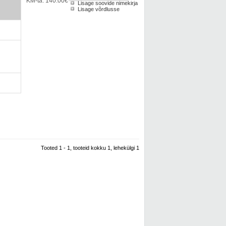
KM-ta: 140.00€
Lisage soovide nimekirja
Lisage võrdlusse
Tooted 1 - 1, tooteid kokku 1, lehekülgi 1