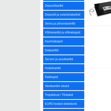
Deposiitseifid
Deposiit ja sularahakarbid
Seina ja põrandaseifid
Võtmeseifid ja võtmekapid
Keemiakapid
Dataseifid
Serveri ja arvutiseifid
Hotelliseifid
Failikapid
Varakambri uksed
Trepikärud / Tõstukid
EURO tooted detektorid